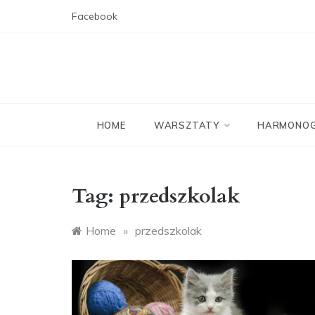
Skip
Facebook
to
content
HOME
WARSZTATY
HARMONO
Tag:
przedszkolak
Home
»
przedszkolak