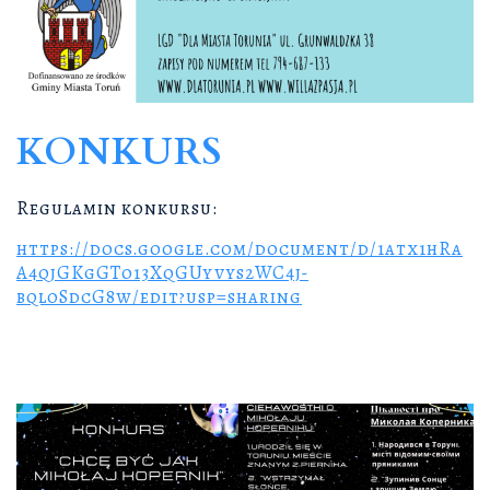
KONKURS
Regulamin konkursu:
https://docs.google.com/document/d/1atx1hRa
A4qjGKgGTo13XqGUyvys2WC4j-
bql0SdcG8w/edit?usp=sharing