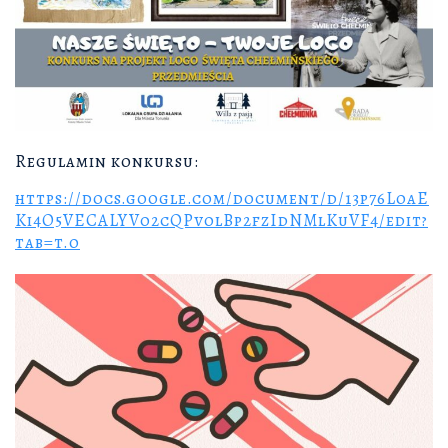
Regulamin konkursu:
https://docs.google.com/document/d/13p76LoaE
Ki4O5VECALYV02cQPv0lBp2fzIdNMlKuVF4/edit?
tab=t.0