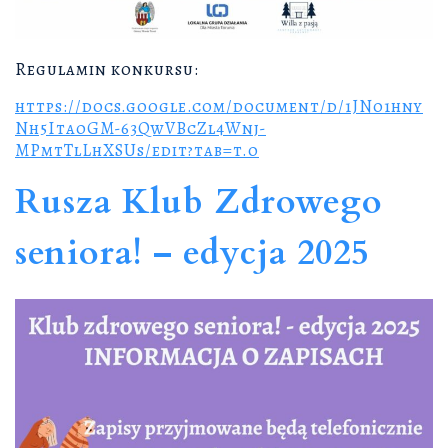
Regulamin konkursu:
https://docs.google.com/document/d/1JN01hny
Nh5ItaoGM-63QwVBcZl4Wnj-
MPmtTlLhXSUs/edit?tab=t.0
Rusza Klub Zdrowego
seniora! – edycja 2025