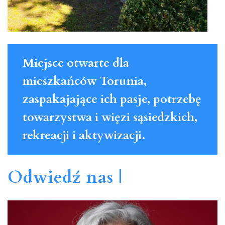
Miejsce otwarte dla
mieszkańców Torunia,
zaspakajające ich pasje, potrzebę
towarzystwa i więzi sąsiedzkich,
rekreacji i aktywizacji.
Odwiedź nas |