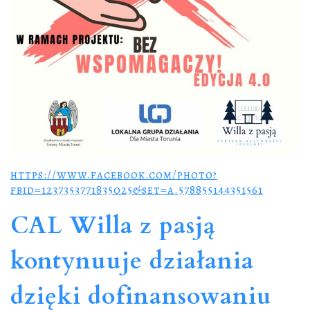
https://www.facebook.com/photo?
fbid=1237353771835025&set=a.578855144351561
CAL Willa z pasją
kontynuuje działania
dzięki dofinansowaniu