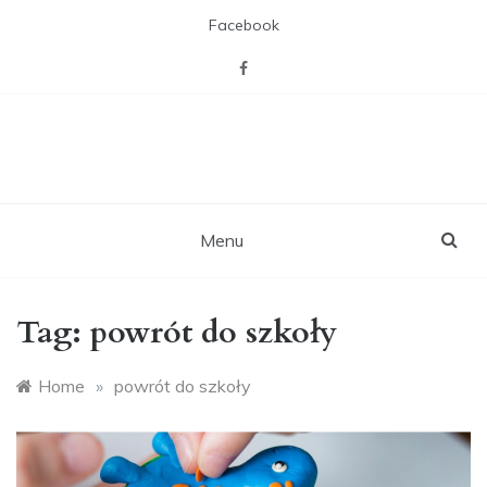
Skip
Facebook
to
content
CAL Willa z pasją
Miejsca otwartego na mieszkańców,
zaspakajającego ich pasje, potrzebę
towarzystwa i więzi sąsiedzkich,
rekreacji i aktywizacji.
Menu
Tag:
powrót do szkoły
Home
»
powrót do szkoły