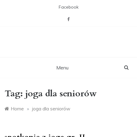
Skip
Facebook
to
content
CAL Willa z pasją
Miejsca otwartego na mieszkańców,
zaspakajającego ich pasje, potrzebę
towarzystwa i więzi sąsiedzkich,
rekreacji i aktywizacji.
Menu
Tag:
joga dla seniorów
Home
»
joga dla seniorów