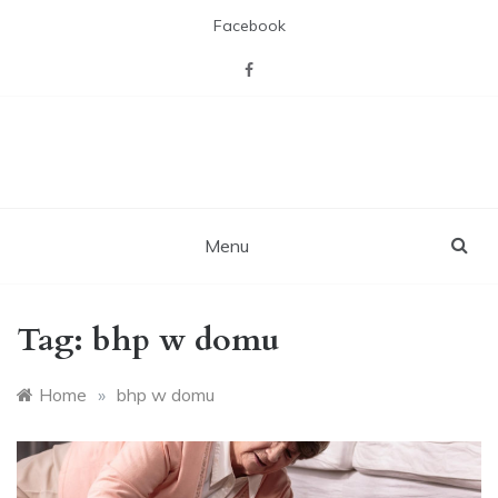
Skip
Facebook
to
content
CAL Willa z pasją
Miejsca otwartego na mieszkańców,
zaspakajającego ich pasje, potrzebę
towarzystwa i więzi sąsiedzkich,
rekreacji i aktywizacji.
Menu
Tag:
bhp w domu
Home
»
bhp w domu