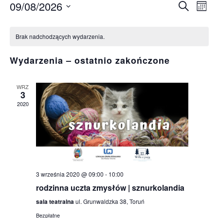
09/08/2026
Wy
Wyda
Szukaj
Miesi
Wybierz
Wi
Kalendarz
Nawi
datę.
Brak nadchodzących wydarzenia.
na
Wydarzenia
po
Wydarzenia – ostatnio zakończone
wysz
WRZ
3
i
2020
wido
3 września 2020 @ 09:00
-
10:00
rodzinna uczta zmysłów | sznurkolandia
sala teatralna
ul. Grunwaldzka 38, Toruń
Bezpłatne