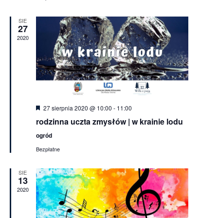
SIE
27
2020
Wyróżnione
27 sierpnia 2020 @ 10:00
-
11:00
rodzinna uczta zmysłów | w krainie lodu
ogród
Bezpłatne
SIE
13
2020