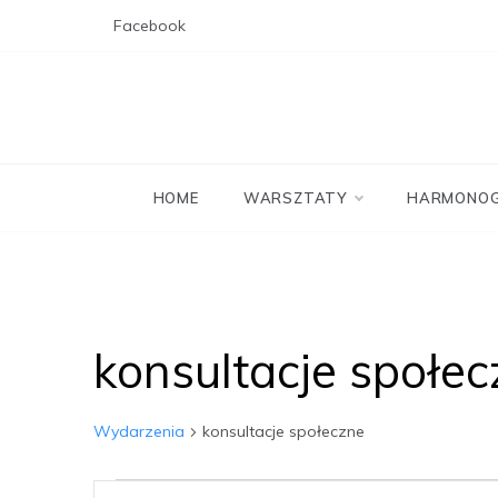
Skip
Facebook
to
content
HOME
WARSZTATY
HARMONO
konsultacje społe
Wydarzenia
konsultacje społeczne