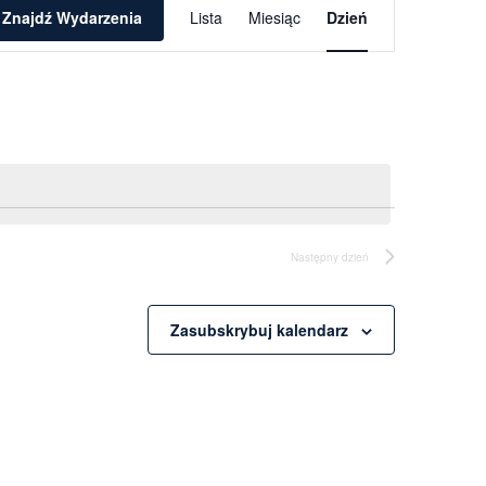
Wydarzenie
Znajdź Wydarzenia
Lista
Miesiąc
Dzień
Widoki
nawigacja
Następny dzień
Zasubskrybuj kalendarz