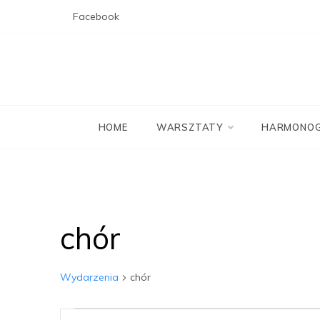
Skip
Facebook
to
content
HOME
WARSZTATY
HARMONO
chór
Wydarzenia
chór