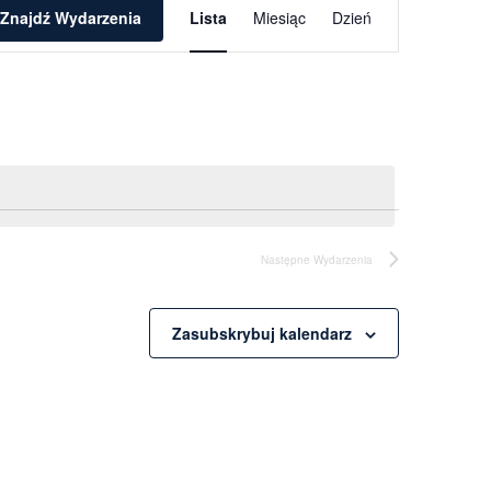
Wydarzenie
Znajdź Wydarzenia
Lista
Miesiąc
Dzień
Widoki
nawigacja
Następne
Wydarzenia
Zasubskrybuj kalendarz