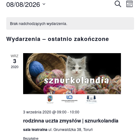
08/08/2026
Wy
Wyda
Szukaj
Miesi
Wybierz
Wi
Kalendarz
Nawi
datę.
Brak nadchodzących wydarzenia.
na
Wydarzenia
po
Wydarzenia – ostatnio zakończone
wysz
WRZ
3
i
2020
wido
3 września 2020 @ 09:00
-
10:00
rodzinna uczta zmysłów | sznurkolandia
sala teatralna
ul. Grunwaldzka 38, Toruń
Bezpłatne