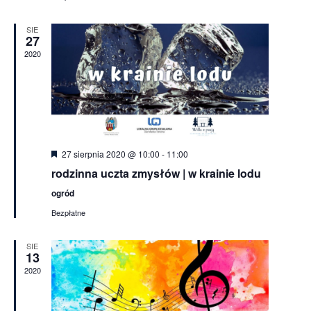
SIE
27
2020
Wyróżnione
27 sierpnia 2020 @ 10:00
-
11:00
rodzinna uczta zmysłów | w krainie lodu
ogród
Bezpłatne
SIE
13
2020