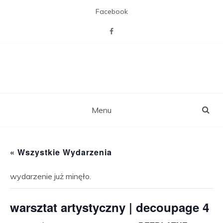
Skip
Facebook
to
content
CAL Willa z pasją
Miejsca otwartego na mieszkańców,
zaspakajającego ich pasje, potrzebę
towarzystwa i więzi sąsiedzkich,
rekreacji i aktywizacji.
Menu
« Wszystkie Wydarzenia
wydarzenie już minęło.
warsztat artystyczny | decoupage 4