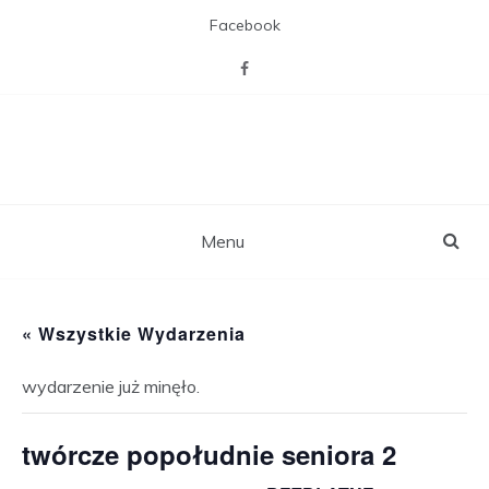
Skip
Facebook
to
content
CAL Willa z pasją
Miejsca otwartego na mieszkańców,
zaspakajającego ich pasje, potrzebę
towarzystwa i więzi sąsiedzkich,
rekreacji i aktywizacji.
Menu
« Wszystkie Wydarzenia
wydarzenie już minęło.
twórcze popołudnie seniora 2