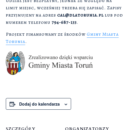
Udział jest bezpłatny, jednak ze względu na
limit miejsc, wcześniej trzeba się zapisać. Zapisy
przyjmujemy na adres
cal@dlatorunia.pl
lub pod
numerem telefonu
794-687-133
.
Projekt finansowany ze środków
Gminy Miasta
Torunia
.
Dodaj do kalendarza
SZCZEGÓŁY
ORGANIZATORZY