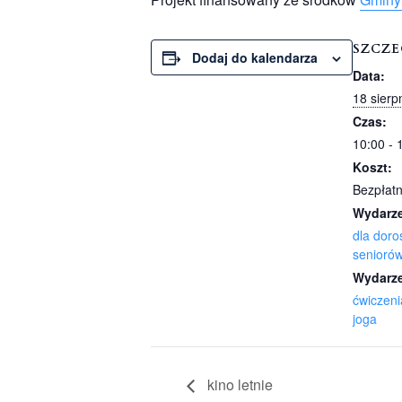
SZCZ
Dodaj do kalendarza
Data:
18 sierp
Czas:
10:00 - 
Koszt:
Bezpłat
Wydarze
dla doro
senioró
Wydarze
ćwiczeni
joga
kino letnie