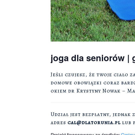
joga dla seniorów |
Jeśli czujesz, że twoje ciało 
domowe obowiązki coraz bardzi
okiem dr Krystyny Nowak – Ma
Udział jest bezpłatny, jednak 
adres
cal@dlatorunia.pl
lub 
Projekt finansowany ze środków
Gminy 