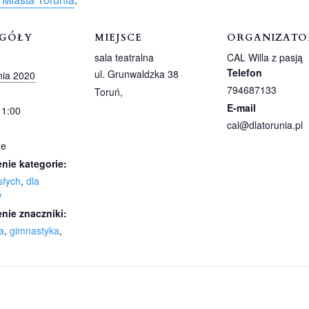
EGÓŁY
MIEJSCE
ORGANIZATO
sala teatralna
CAL Willa z pasją
Telefon
ul. Grunwaldzka 38
nia 2020
794687133
Toruń
,
E-mail
11:00
cal@dlatorunia.pl
ne
nie kategorie:
słych
,
dla
w
nie znaczniki:
a
,
gimnastyka
,