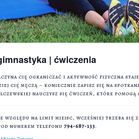
 gimnastyka | ćwiczenia
zaczyna cię ograniczać i aktywność fizyczna staje
ej cię męczą – koniecznie zapisz się na spotkani
lczewskiej nauczysz się ćwiczeń, które pomogą 
ze względu na limit miejsc, wcześniej trzeba się 
pod numerem telefonu
794-687-133
.
Miasta Torunia
.