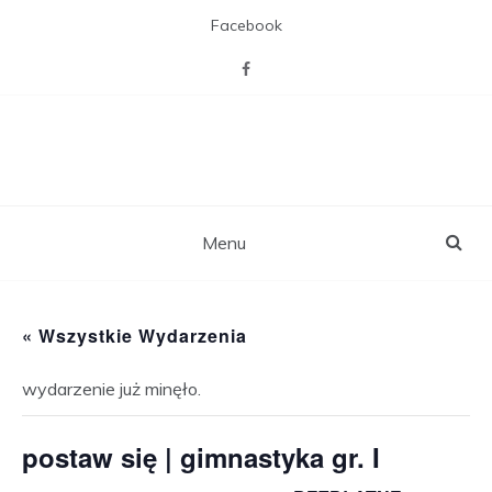
Skip
Facebook
to
content
CAL Willa z pasją
Miejsca otwartego na mieszkańców,
zaspakajającego ich pasje, potrzebę
towarzystwa i więzi sąsiedzkich,
rekreacji i aktywizacji.
Menu
« Wszystkie Wydarzenia
wydarzenie już minęło.
postaw się | gimnastyka gr. I