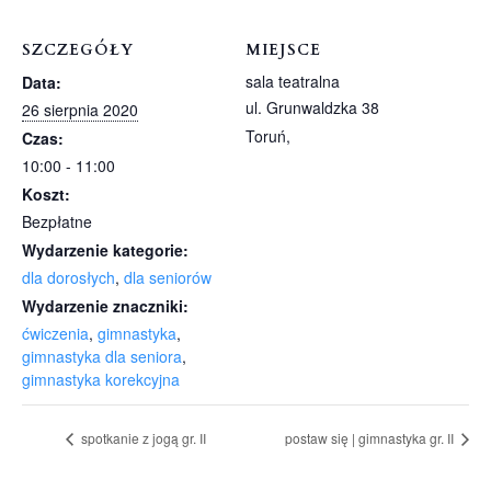
SZCZEGÓŁY
MIEJSCE
sala teatralna
Data:
ul. Grunwaldzka 38
26 sierpnia 2020
Toruń
,
Czas:
10:00 - 11:00
Koszt:
Bezpłatne
Wydarzenie kategorie:
dla dorosłych
,
dla seniorów
Wydarzenie znaczniki:
ćwiczenia
,
gimnastyka
,
gimnastyka dla seniora
,
gimnastyka korekcyjna
spotkanie z jogą gr. II
postaw się | gimnastyka gr. II