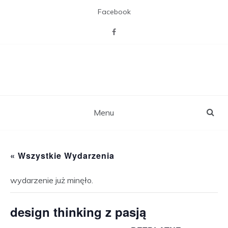
Skip
Facebook
to
content
CAL Willa z pasją
Miejsca otwartego na mieszkańców,
zaspakajającego ich pasje, potrzebę
towarzystwa i więzi sąsiedzkich,
rekreacji i aktywizacji.
Menu
« Wszystkie Wydarzenia
wydarzenie już minęło.
design thinking z pasją