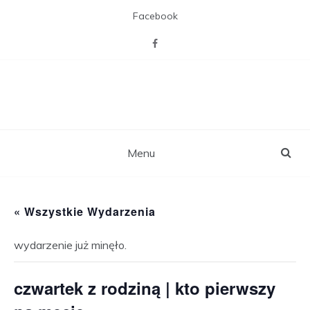
Skip
Facebook
to
content
CAL Willa z pasją
Miejsca otwartego na mieszkańców,
zaspakajającego ich pasje, potrzebę
towarzystwa i więzi sąsiedzkich,
rekreacji i aktywizacji.
Menu
« Wszystkie Wydarzenia
wydarzenie już minęło.
czwartek z rodziną | kto pierwszy