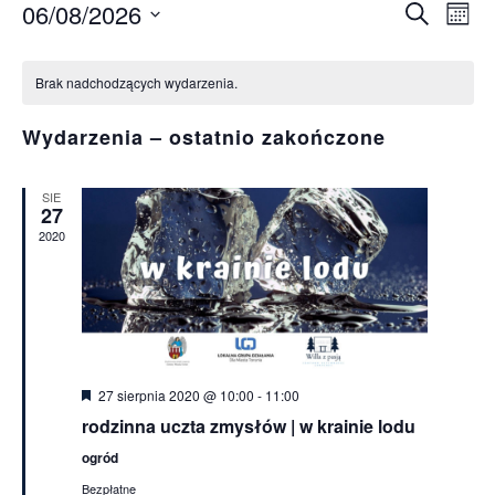
06/08/2026
Wy
Wyda
Szukaj
Miesi
Wybierz
Wi
Kalendarz
Nawi
datę.
Brak nadchodzących wydarzenia.
na
Wydarzenia
po
Wydarzenia – ostatnio zakończone
wysz
SIE
27
i
2020
wido
Wyróżnione
27 sierpnia 2020 @ 10:00
-
11:00
rodzinna uczta zmysłów | w krainie lodu
ogród
Bezpłatne