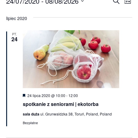
Wydarzenia
24/07/2020
 - 
08/08/2026
Wy
Wyda
Szukaj
Lista
Wybierz
Wi
Nawi
datę.
lipiec 2020
na
po
PT.
24
wysz
i
wido
Wyróżnione
24 lipca 2020 @ 10:00
-
12:00
spotkanie z seniorami | ekotorba
sala duża
ul. Grunwaldzka 38, Toruń, Poland, Poland
Bezpłatne