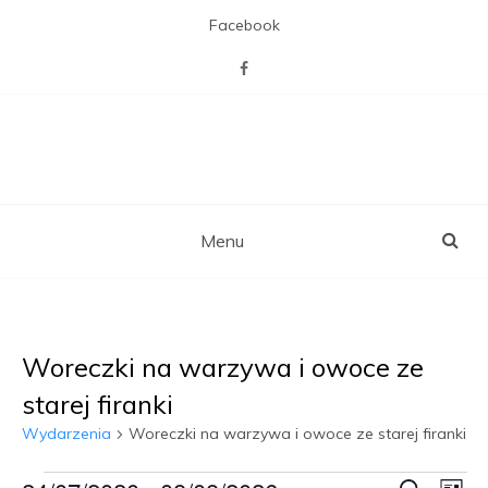
Skip
Facebook
to
content
CAL Willa z pasją
Miejsca otwartego na mieszkańców,
zaspakajającego ich pasje, potrzebę
towarzystwa i więzi sąsiedzkich,
rekreacji i aktywizacji.
Menu
Woreczki na warzywa i owoce ze
starej firanki
Wydarzenia
Woreczki na warzywa i owoce ze starej firanki