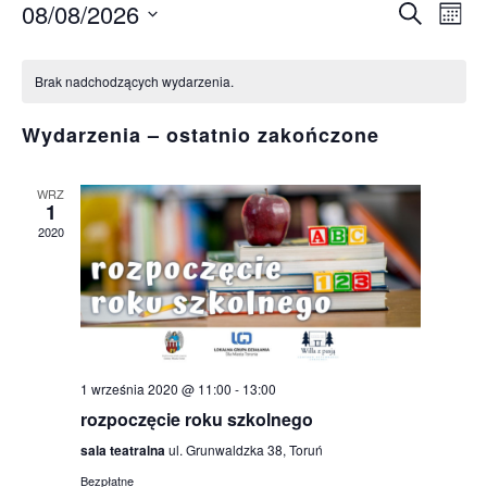
08/08/2026
Wy
Wyda
Szukaj
Miesi
Wybierz
Wi
Kalendarz
Nawi
datę.
Brak nadchodzących wydarzenia.
na
Wydarzenia
po
Wydarzenia – ostatnio zakończone
wysz
WRZ
1
i
2020
wido
1 września 2020 @ 11:00
-
13:00
rozpoczęcie roku szkolnego
sala teatralna
ul. Grunwaldzka 38, Toruń
Bezpłatne