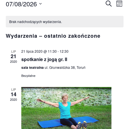
07/08/2026
Wy
Wyda
Szukaj
Miesi
Wybierz
Wi
Kalendarz
Nawi
datę.
Brak nadchodzących wydarzenia.
na
Wydarzenia
po
Wydarzenia – ostatnio zakończone
wysz
21 lipca 2020 @ 11:30
-
12:30
LIP
21
spotkanie z jogą gr. II
i
2020
sala teatralna
ul. Grunwaldzka 38, Toruń
Bezpłatne
wido
LIP
14
2020