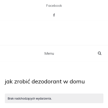
Skip
Facebook
to
content
CAL Willa z pasją
Miejsca otwartego na mieszkańców,
zaspakajającego ich pasje, potrzebę
towarzystwa i więzi sąsiedzkich,
rekreacji i aktywizacji.
Menu
jak zrobić dezodorant w domu
Brak nadchodzących wydarzenia.