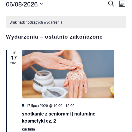
06/08/2026
Wy
Wyda
Szukaj
Miesi
Wybierz
Wi
Kalendarz
Nawi
datę.
Brak nadchodzących wydarzenia.
na
Wydarzenia
po
Wydarzenia – ostatnio zakończone
wysz
LIP
17
i
2020
wido
Wyróżnione
17 lipca 2020 @ 10:00
-
12:00
spotkanie z seniorami | naturalne
kosmetyki cz. 2
kuchnia