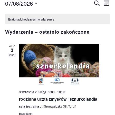
07/08/2026
Wy
Wyda
Szukaj
Miesi
Wybierz
Wi
Kalendarz
Nawi
datę.
Brak nadchodzących wydarzenia.
na
Wydarzenia
po
Wydarzenia – ostatnio zakończone
wysz
WRZ
3
i
2020
wido
3 września 2020 @ 09:00
-
10:00
rodzinna uczta zmysłów | sznurkolandia
sala teatralna
ul. Grunwaldzka 38, Toruń
Bezpłatne