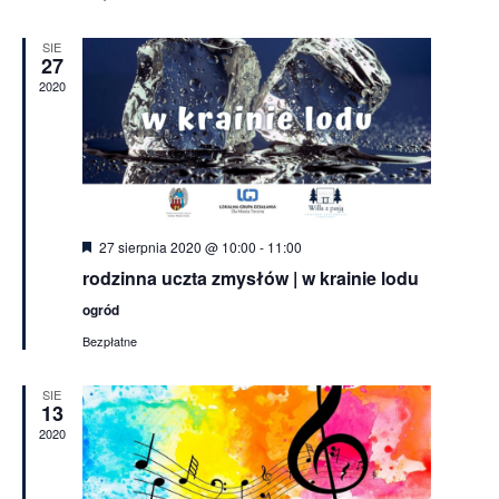
SIE
27
2020
Wyróżnione
27 sierpnia 2020 @ 10:00
-
11:00
rodzinna uczta zmysłów | w krainie lodu
ogród
Bezpłatne
SIE
13
2020