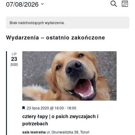
07/08/2026
Wy
Wyda
Szukaj
Miesi
Wybierz
Wi
Kalendarz
Nawi
datę.
Brak nadchodzących wydarzenia.
na
Wydarzenia
po
Wydarzenia – ostatnio zakończone
wysz
LIP
23
i
2020
wido
Wyróżnione
23 lipca 2020 @ 16:00
-
18:00
cztery łapy | o psich zwyczajach i
potrzebach
sala teatralna
ul. Grunwaldzka 38, Toruń